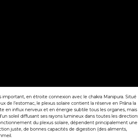
s important, en étroite connexion avec le chakra Manipura. Situé
ux de l’estomac, le plexus solaire contient la réserve en Prâna la
te en influx nerveux et en énergie subtile tous les organes, mais
un soleil diffusant ses rayons lumineux dans toutes les direction
 fonctionnement du plexus solaire, dépendent principalement une
ction juste, de bonnes capacités de digestion (des aliments,
mmeil.