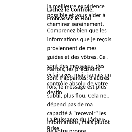
la meilleure expérience
Lâchez le Contrôle,
possible et vous aider à
Embrassez le Flou
cheminer sereinement.
Comprenez bien que les
informations que je reçois
proviennent de mes
guides et des vôtres. Ce
sont des messages, des
Parfois, les précisions
éclairages, mais jamais un
sont frappantes, d'autres
contrôle absolu de votre
fois, le message est plus
destin.
subtil, plus flou. Cela ne
dépend pas de ma
capacité à "recevoir" les
La Puissance du Lâcher-
informations, mais plutôt
Prise
de votre propre