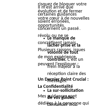
risquez de bloquer votre
Il m'est arrivé que
évolution et de fermer
certaines guidances
votre cœur à de nouvelles
soient erronées,
opportunités.
concernent un passé
révolu ou ne se
Le manque de
concrétisent jamais.
lâcher-prise et la
Plusieurs raisons, issues
volonté de tout
de mon expérience,
contrôler.
C'est un
peuvent l'expliquer :
frein majeur à la
réception claire des
Un Dernier Point Crucial :
messages.
La Confidentialité
La sur-sollicitation
Mes guidances sont
de vos guides.
dédiées à la personne qui
Demander trop