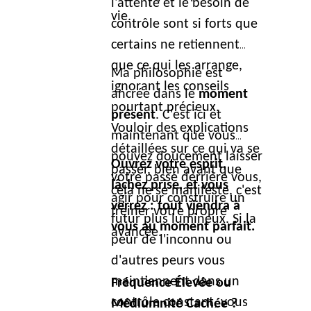
l'attente et le besoin de
vie.
contrôle sont si forts que
certains ne retiennent
que ce qui les arrange,
Ma philosophie est
ignorant les conseils
ancrée dans le
moment
pourtant précieux.
présent
. C'est ici et
Vouloir des explications
maintenant que vous
détaillées sur ce qui va se
pouvez doucement laisser
Ouvrez votre esprit,
passer, bien avant que
votre passé derrière vous,
lâchez prise, et vous
cela ne se manifeste, c'est
agir pour construire un
verrez : tout viendra à
freiner votre propre
futur plus lumineux. Si la
vous au moment parfait.
avancée.
peur de l'inconnu ou
d'autres peurs vous
maintiennent dans un
Fréquence Élevée ou
contrôle constant, vous
Médiumnité Cachée ?