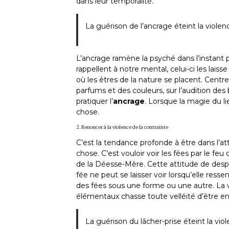
dans leur temporalité.
La guérison de l’ancrage éteint la violenc
L’ancrage ramène la psyché dans l’instant p
rappellent à notre mental, celui-ci les laiss
où les êtres de la nature se placent. Centre
parfums et des couleurs, sur l’audition des
pratiquer l’
ancrage
. Lorsque la magie du l
chose.
2. Renoncer à la violence de la contrainte
C’est la tendance profonde à être dans l’at
chose. C’est vouloir voir les fées par le f
de la Déesse-Mère. Cette attitude de despo
fée ne peut se laisser voir lorsqu’elle res
des fées sous une forme ou une autre. La
élémentaux chasse toute velléité d’être en
La guérison du lâcher-prise éteint la viol