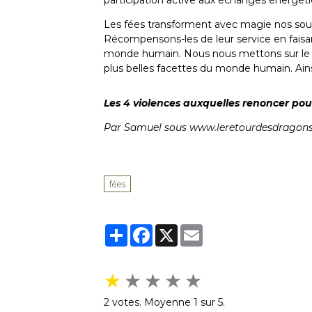
participation active aux échanges énergétiq
Les fées transforment avec magie nos souf
Récompensons-les de leur service en faisa
monde humain. Nous nous mettons sur le ch
plus belles facettes du monde humain. Ainsi,
Les 4 violences auxquelles renoncer pour
Par Samuel sous
www.leretourdesdragon
fées
Partager
Facebook
X
Email
★
★
★
★
★
2
votes. Moyenne
1
sur 5.