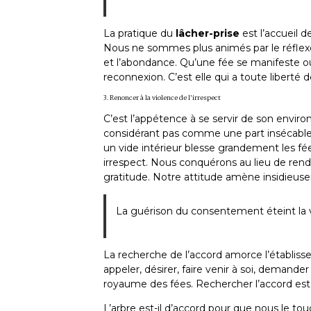
La pratique du
lâcher-prise
est l’accueil d
Nous ne sommes plus animés par le réflexe d
et l’abondance. Qu’une fée se manifeste o
reconnexion. C’est elle qui a toute liberté d
3. Renoncer à la violence de l’irrespect
C’est l’appétence à se servir de son envir
considérant pas comme une part insécable
un vide intérieur blesse grandement les fées
irrespect. Nous conquérons au lieu de ren
gratitude. Notre attitude amène insidieusem
La guérison du consentement éteint la vi
La recherche de l’accord amorce l’établiss
appeler, désirer, faire venir à soi, demande
royaume des fées. Rechercher l’accord est
L’arbre est-il d’accord pour que nous le tou