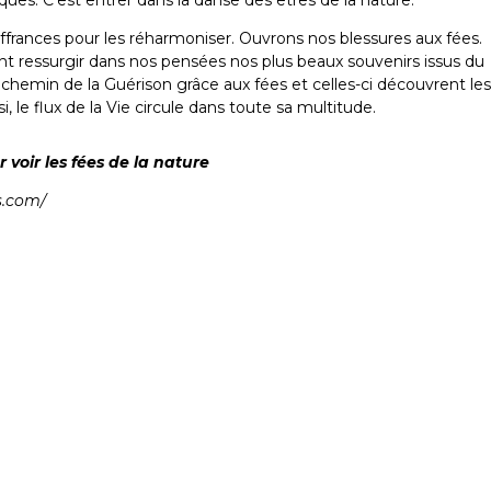
ues. C’est entrer dans la danse des êtres de la nature.
frances pour les réharmoniser. Ouvrons nos blessures aux fées.
nt ressurgir dans nos pensées nos plus beaux souvenirs issus du
emin de la Guérison grâce aux fées et celles-ci découvrent le
 le flux de la Vie circule dans toute sa multitude.
 voir les fées de la nature
s.com/