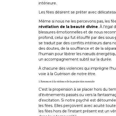
intérieure.
Les fées désirent se prêter avec délicatess
Même si nous ne les percevons pas, les fé
révélation de la beauté divine
. À l’égal
blessures émotionnelles et de nous reconne
profond, celui qui fut étouffé par des sou
se traduit par des conflits intérieurs dans n
des doutes, de la souffrance et de la sépar
l’humain pour libérer les nœuds énergétiqu
un accompagnement subtil sur la durée.
À chacune des violences qui imprègne l’hu
voie à la Guérison de notre être.
1. Renoncer à la violence de la projection mentale
C’est la propension à se placer hors du te
d’évènements passés ou vers la fantasmago
d’excitation. Si notre psyché est détournée 
les fées. Elles perçoivent avec acuité tou
les fées hors de l’instant présent est un vé