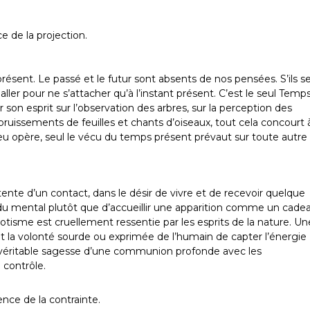
e de la projection.
résent. Le passé et le futur sont absents de nos pensées. S’ils s
e aller pour ne s’attacher qu’à l’instant présent. C’est le seul Temp
r son esprit sur l’observation des arbres, sur la perception des
 bruissements de feuilles et chants d’oiseaux, tout cela concourt 
ieu opère, seul le vécu du temps présent prévaut sur toute autre
tente d’un contact, dans le désir de vivre et de recevoir quelque
eu du mental plutôt que d’accueillir une apparition comme un cade
tisme est cruellement ressentie par les esprits de la nature. Un
sent la volonté sourde ou exprimée de l’humain de capter l’énergie
 véritable sagesse d’une communion profonde avec les
 contrôle.
ence de la contrainte.