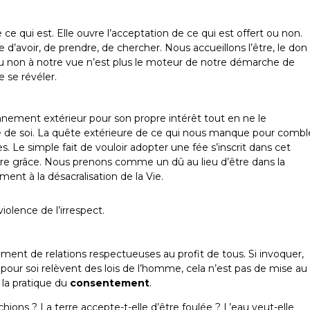
e ce qui est. Elle ouvre l’acceptation de ce qui est offert ou non.
’avoir, de prendre, de chercher. Nous accueillons l’être, le don
u non à notre vue n’est plus le moteur de notre démarche de
e se révéler.
onnement extérieur pour son propre intérêt tout en ne le
 de soi. La quête extérieure de ce qui nous manque pour combl
. Le simple fait de vouloir adopter une fée s’inscrit dans cet
dre grâce. Nous prenons comme un dû au lieu d’être dans la
ent à la désacralisation de la Vie.
olence de l’irrespect.
ement de relations respectueuses au profit de tous. Si invoquer,
r pour soi relèvent des lois de l’homme, cela n’est pas de mise au
 la pratique du
consentement
.
chions ? La terre accepte-t-elle d’être foulée ? L’eau veut-elle