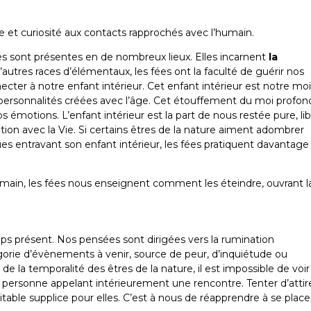
e et curiosité aux contacts rapprochés avec l’humain.
es sont présentes en de nombreux lieux. Elles incarnent
la
 d’autres races d’élémentaux, les fées ont la faculté de guérir nos
cter à notre enfant intérieur. Cet enfant intérieur est notre mo
s-personnalités créées avec l’âge. Cet étouffement du moi profon
os émotions. L’enfant intérieur est la part de nous restée pure, li
ation avec la Vie. Si certains êtres de la nature aiment adombrer
es entravant son enfant intérieur, les fées pratiquent davantage
main, les fées nous enseignent comment les éteindre, ouvrant l
mps présent. Nos pensées sont dirigées vers la rumination
rie d’évènements à venir, source de peur, d’inquiétude ou
de la temporalité des êtres de la nature, il est impossible de voir
te personne appelant intérieurement une rencontre. Tenter d’attir
ritable supplice pour elles. C’est à nous de réapprendre à se place