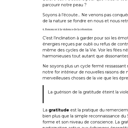
parcourir notre peau ?
Soyons à l’écoute… Ne venons pas conquérir…
de la nature se fondre en nous et nous ret
4. Renoncer à la violence de la rétention
C’est l’inclination à garder pour soi les émo
énergies reçues par oubli ou refus de cont
même des cycles de la Vie. Voir les fées n
harmonieuses tout autant que dissonantes
Ne soyons plus un cycle fermé ressassant 
notre for intérieur de nouvelles raisons de
merveilleuses choses de la vie que les épr
La guérison de la gratitude éteint la viol
La
gratitude
est la pratique du remercieme
bien plus que la simple reconnaissance du
forme et son niveau de conscience. La grati