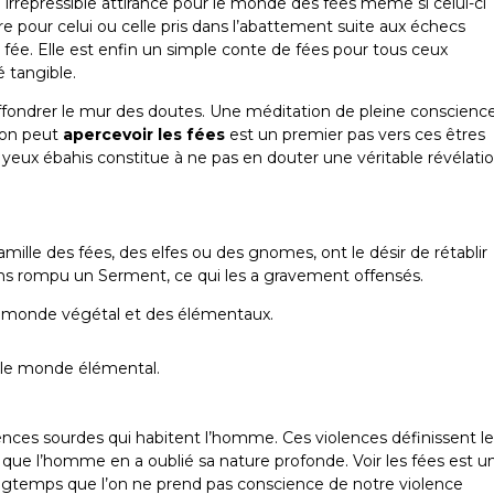
irrépressible attirance pour le monde des fées même si celui-ci
re pour celui ou celle pris dans l’abattement suite aux échecs
fée. Elle est enfin un simple conte de fées pour tous ceux
 tangible.
effondrer le mur des doutes. Une méditation de pleine conscience
l’on peut
apercevoir les fées
est un premier pas vers ces êtres
 yeux ébahis constitue à ne pas en douter une véritable révélati
 famille des fées, des elfes ou des gnomes, ont le désir de rétablir
ns rompu un Serment, ce qui les a gravement offensés.
 monde végétal et des élémentaux.
s le monde élémental.
lences sourdes qui habitent l’homme. Ces violences définissent l
l que l’homme en a oublié sa nature profonde. Voir les fées est u
ngtemps que l’on ne prend pas conscience de notre violence